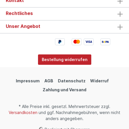
Kontakt
Weißburgunder passt zu zahlreichen
Gerichten und bietet unkomplizierten
Genuss. Ideal zu leichten Speisen Seine
Rechtliches
frische und ausgewogene Art passt
hervorragend zu: Fisch und
Unser Angebot
Meeresfrüchten Geflügelgerichten Pasta
und leichten Speisen Mildem Käse
Weißburgunder – elegante Rebsorte mit
Charakter Weißburgunder gehört zu den
beliebtesten Weißweinsorten Deutschlands
und steht für frische, elegante Weine mit
feiner Frucht und milder Säure. Besonders
Bestellung widerrufen
in trockener Ausprägung überzeugt er
durch seine Vielseitigkeit. Entdecke jetzt
weitere Weißweine oder erfahre mehr über
das Weingut. Weißweine entdecken
Impressum
AGB
Datenschutz
Widerruf
Weißwein trocken entdecken Weingut
entdecken
Zahlung und Versand
* Alle Preise inkl. gesetzl. Mehrwertsteuer zzgl.
Versandkosten
und ggf. Nachnahmegebühren, wenn nicht
anders angegeben.