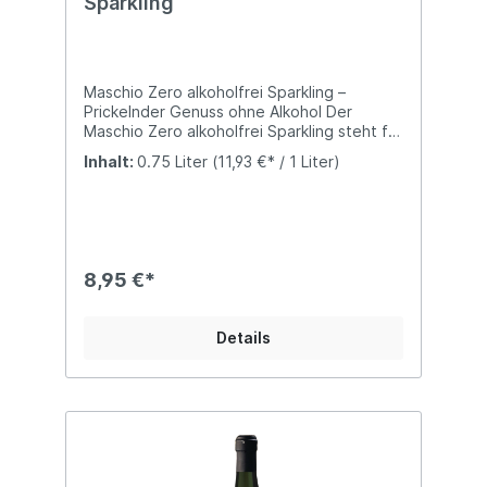
Sparkling
Maschio Zero alkoholfrei Sparkling –
Prickelnder Genuss ohne Alkohol Der
Maschio Zero alkoholfrei Sparkling steht für
elegante Frische und feine Perlage – ganz
Inhalt:
0.75 Liter
(11,93 €* / 1 Liter)
ohne Alkohol. Diese prickelnde Alternative
verbindet italienische Leichtigkeit mit
moderner Stilistik und sorgt für stilvollen
Genuss bei jeder Gelegenheit. Fruchtige
Aromen von grünem Apfel, Birne und
Zitrusfrüchten treffen auf feine florale
8,95 €*
Nuancen und verleihen diesem Sparkling
seine lebendige und erfrischende Art. Die
feine Perlage sorgt für ein angenehmes
Details
Mundgefühl und macht jeden Schluck
besonders animierend. Feinperlig, frisch
und elegant Dieser alkoholfreie Sparkling
überzeugt durch seine ausgewogene
Balance aus Frucht und Frische. Er wirkt
leicht, harmonisch und angenehm belebend
– ideal für alle, die einen modernen und
stilvollen Aperitif suchen. Ob für festliche