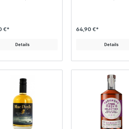
tet von Vanille, Eiche und
wird. Der Abgang ist knack
scotch.
klar, mit Noten von kandier
Limette und einem verlock
frischen, maritimen Hauch.
0 €*
64,90 €*
Details
Details