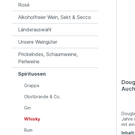
Rosé
Alkoholfreier Wein, Sekt & Secco
Länderauswahl
Unsere Weingüter
Prickelndes, Schaumweine,
Perlweine
Spirituosen
Doug
Grappa
Auch
Prov
Obstbrände & Co.
Gin
Dougla
Whisky
Jahre 
mit ei
Gerste
Rum
Inhalt