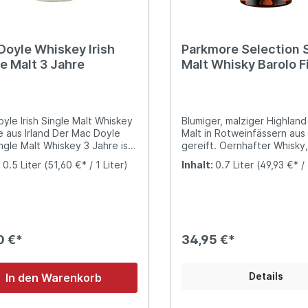
Doyle Whiskey Irish
Parkmore Selection 
e Malt 3 Jahre
Malt Whisky Barolo F
yle Irish Single Malt Whiskey
Blumiger, malziger Highland
 Irland Der Mac Doyle
Malt in Rotweinfässern aus
ingle Malt Whiskey 3 Jahre ist
gereift. Oernhafter Whisky,
eganter und außergewöhnlich
Sinne erfreut. Das Barolo-
:
0.5 Liter
(51,60 €* / 1 Liter)
Inhalt:
0.7 Liter
(49,93 €* / 
 Irish Whiskey aus der Great
Finish verleit dem Whisky 
n Distillery in Dundalk.
von Beeren, Früchten, Ge
ch destilliert und zunächst
und etwas Eiche.
ahre in Bourbonfässern
, erhält er durch sein
ießendes Finish im Whisky-
0 €*
34,95 €*
ad zusätzliche Tiefe und
ie. Als ungefärbter und nicht
trierter Single Malt bewahrt er
Details
In den Warenkorb
 natürlichen Charakter und
lle Aromenvielfalt. Aromen &
Nase entfalten