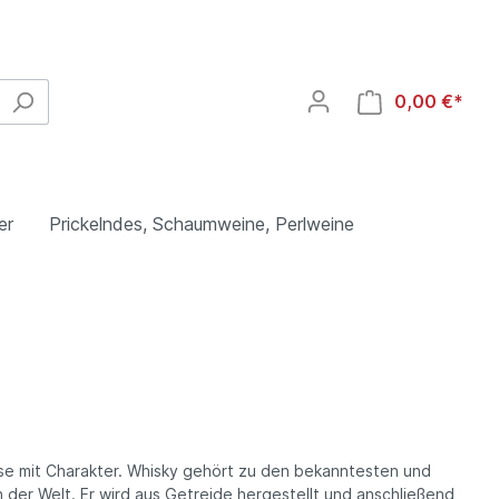
0,00 €*
er
Prickelndes, Schaumweine, Perlweine
heim,
Spanien
Heuchelberg Weingärtner eG,
Schwaigern, Württemberg
Weißwein
uose mit Charakter. Whisky gehört zu den bekanntesten und
Rosé
n der Welt. Er wird aus Getreide hergestellt und anschließend