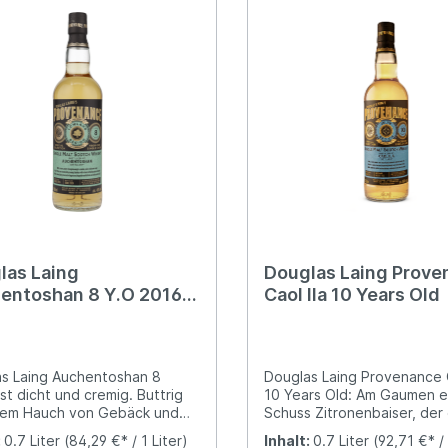
las Laing
Douglas Laing Prove
entoshan 8 Y.O 2016
Caol Ila 10 Years Old
enance
s Laing Auchentoshan 8
Douglas Laing Provenance C
ist dicht und cremig. Buttrig
10 Years Old: Am Gaumen e
nem Hauch von Gebäck und
Schuss Zitronenbaiser, der
. Im Abgang süß-körnig
sanften Torfrauch ausgegl
:
0.7 Liter
(84,29 €* / 1 Liter)
Inhalt:
0.7 Liter
(92,71 €* / 