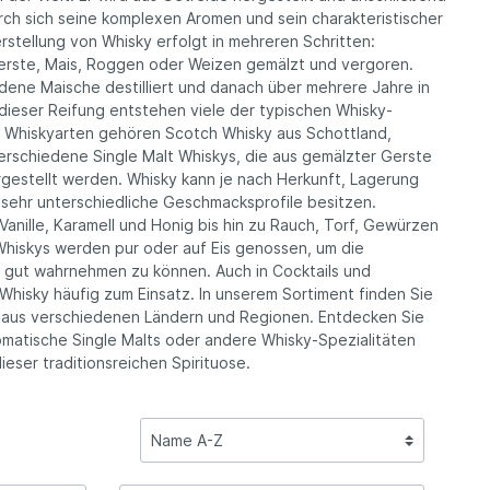
Winzer Sommerach, Franken
rch sich seine komplexen Aromen und sein charakteristischer
Rotwein
stellung von Whisky erfolgt in mehreren Schritten:
erste, Mais, Roggen oder Weizen gemälzt und vergoren.
dene Maische destilliert und danach über mehrere Jahre in
rstein,
Ernst Popp, Iphofen, Franken
dieser Reifung entstehen viele der typischen Whisky-
 Whiskyarten gehören Scotch Whisky aus Schottland,
rschiedene Single Malt Whiskys, die aus gemälzter Gerste
ergestellt werden. Whisky kann je nach Herkunft, Lagerung
ehr unterschiedliche Geschmacksprofile besitzen.
anille, Karamell und Honig bis hin zu Rauch, Torf, Gewürzen
Whiskys werden pur oder auf Eis genossen, um die
gut wahrnehmen zu können. Auch in Cocktails und
Whisky häufig zum Einsatz. In unserem Sortiment finden Sie
 aus verschiedenen Ländern und Regionen. Entdecken Sie
omatische Single Malts oder andere Whisky-Spezialitäten
ieser traditionsreichen Spirituose.