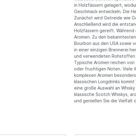
weingut Weinsberg,
Thomas Reinhardt,
in Holzfässern gelagert, wodu
enischer Rotwein
Rotwein
mberg
Niederkirchen, Pfalz
Geschmack entwickeln. Die Her
Zunächst wird Getreide wie G
Anschließend wird die entstan
ich
Übersee
genossenschaft
Georg Gustav Huff, Nie
Holzfässern gereift. Während 
ß-Altenahr e.G. , Ahr
Rheinhessen
Aromen. Zu den bekanntesten
Bourbon aus den USA sowie ve
in einer einzigen Brennerei h
und verwendeten Rohstoffen s
Typische Aromen reichen von V
oder fruchtigen Noten. Viele 
komplexen Aromen besonders 
klassischen Longdrinks kommt 
eine große Auswahl an Whisky
klassische Scotch Whiskys, ar
und genießen Sie die Vielfalt d