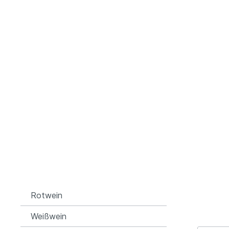
Jesuitenhof, Dirmstein, Pfalz
Staats
Weißwein
Itali
Württe
Portugal
Österre
Thanisch, Lieser, Mosel
Winzer
Weißwein
Mayscho
Rosé
Rotwein
Bischoffinger Winzer,
Kaiserstuhl, Baden
Rotwein
Weißwein