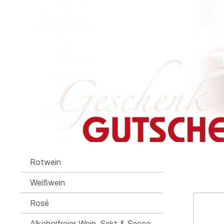
Jesuitenhof, Dirmstein, Pfalz
Staats
Weißwein
Itali
Württe
Portugal
Österre
Thanisch, Lieser, Mosel
Winzer
Weißwein
Mayscho
Rosé
Rotwein
Bischoffinger Winzer,
Kaiserstuhl, Baden
Rotwein
Weißwein
Rosé
Alkoholfreier Wein, Sekt & Secco