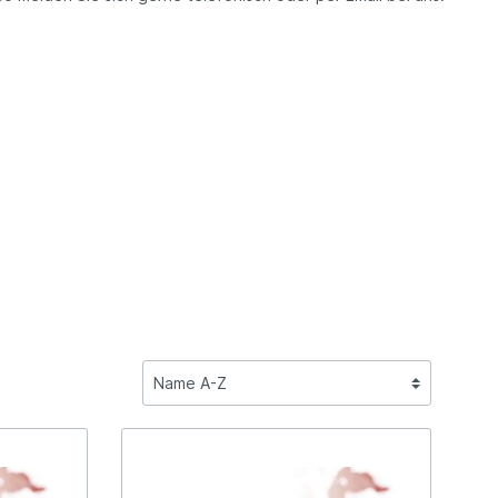
Winzer Sommerach, Franken
Rotwein
rstein,
Ernst Popp, Iphofen, Franken