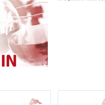
weingut Weinsberg,
Thomas Reinhardt,
enischer Rotwein
Rotwein
mberg
Niederkirchen, Pfalz
ich
Übersee
genossenschaft
Georg Gustav Huff, Nie
ß-Altenahr e.G. , Ahr
Rheinhessen