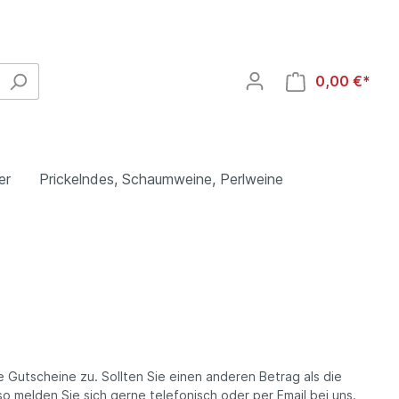
0,00 €*
er
Prickelndes, Schaumweine, Perlweine
heim,
Spanien
Heuchelberg Weingärtner eG,
Schwaigern, Württemberg
Weißwein
 Gutscheine zu. Sollten Sie einen anderen Betrag als die
Rosé
 melden Sie sich gerne telefonisch oder per Email bei uns.