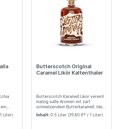
alla
Butterscotch Original
Caramel Likör Kaltenthaler
cchia
Butterscotch Karamell Likör vereint
malzig süße Aromen mit zart
 ein
schmelzendem Butterkaramell. Ideal
ronenlikör
zum Verschenken oder selbst
1 Liter)
Inhalt:
0.5 Liter
(39,80 €* / 1 Liter)
genießen.
r