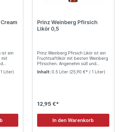
t würzig,
 mit
l Cream
Prinz Weinberg Pfirsich
n pur,
Likör 0,5
. Was
ers? Die
len
klicher
ist ein
Prinz Weinberg Pfirsich Likör ist ein
 mit
Fruchtsaftlikör mit besten Weinberg
hen
nd
Pfirsichen. Angenehm süß und
 salzige
herrlich fruchtintensiv. Eisgekühlt
1 Liter)
Inhalt:
0.5 Liter
(25,90 €* / 1 Liter)
 mit
ein perfektes Sommergetränk.
12,95 €*
rb
In den Warenkorb