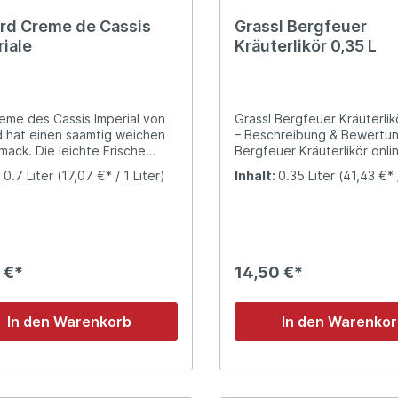
sorgt für die typische Fris
ard Creme de Cassis
Grassl Bergfeuer
intensive Aromatik eines
iale
Kräuterlikör 0,35 L
hochwertigen Limoncello.
Besonderheiten Ein klassischer
italienischer Zitronenlikör m
intensivem Fruchtcharakte
mediterraner Leichtigkeit. Perfekt
eme des Cassis Imperial von
Grassl Bergfeuer Kräuterlik
für alle, die den Geschmack
d hat einen saamtig weichen
– Beschreibung & Bewertung Gra
im Glas genießen möchten.
ack. Die leichte Frische
Bergfeuer Kräuterlikör onli
Spirituosen Liköre Italien Jetzt
zum kräftigen Finale.
und einen traditionellen Krä
entdecken und italienische
:
0.7 Liter
(17,07 €* / 1 Liter)
Inhalt:
0.35 Liter
(41,43 €* 
aus Bayern genießen. Dies
Limoncello-Genuss erleben
hochwertige Likör überzeu
seine intensive Kräuterwür
alpine Herkunft und einen
kraftvollen, harmonischen 
Der Bergfeuer Kräuterlikör
 €*
14,50 €*
der traditionsreichen
Enzianbrennerei Grassl in 
bayerischen Alpen hergeste
In den Warenkorb
In den Warenko
sorgfältige Auswahl versch
Alpenkräuter sorgt für ein
vielschichtiges Aromaprofil
würzigen, leicht bitteren u
gleichzeitig angenehm süß