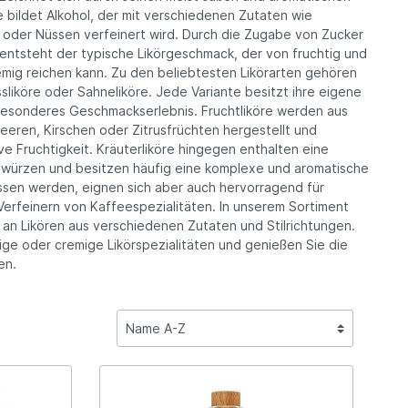
Winzer Sommerach, Franken
bildet Alkohol, der mit verschiedenen Zutaten wie
Rotwein
 oder Nüssen verfeinert wird. Durch die Zugabe von Zucker
entsteht der typische Likörgeschmack, der von fruchtig und
remig reichen kann. Zu den beliebtesten Likörarten gehören
rstein,
Ernst Popp, Iphofen, Franken
ussliköre oder Sahneliköre. Jede Variante besitzt ihre eigene
 besonderes Geschmackserlebnis. Fruchtliköre werden aus
eren, Kirschen oder Zitrusfrüchten hergestellt und
ve Fruchtigkeit. Kräuterliköre hingegen enthalten eine
würzen und besitzen häufig eine komplexe und aromatische
ssen werden, eignen sich aber auch hervorragend für
Verfeinern von Kaffeespezialitäten. In unserem Sortiment
 an Likören aus verschiedenen Zutaten und Stilrichtungen.
ige oder cremige Likörspezialitäten und genießen Sie die
en.