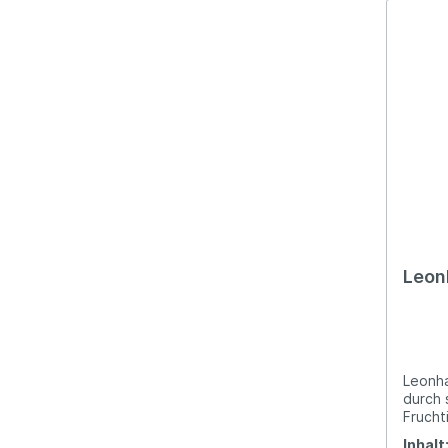
Leon
Leonha
durch 
Frucht
die Fei
Inhalt