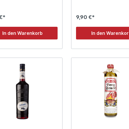
Zitronen mit der langjährig
Destillations- und Likörtrad
Hauses Bonollo. Aromen &
 €*
9,90 €*
Geschmack In der Nase zeigen sich
intensive Aromen von frisc
Zitronenschalen und medit
In den Warenkorb
In den Warenko
Zitrusfrüchten. Am Gaumen wirkt
der Likör fruchtig, harmoni
angenehm weich, mit einer
lebendigen Zitrusfrische u
Nachhall. Stilistik Dieser
Zitronenlikör überzeugt du
frische, fruchtbetonte und
ausgewogene Art. Ein klassischer
Limoncello mit authentisch
italienischem Charakter.
Genussempfehlung Ideal gut
gekühlt oder auf Eis als Dig
nach dem Essen. Auch hervorragend
für Cocktails, Longdrinks od
Zutat für Desserts geeigne
Herkunft & Herstellung Hergestellt
in Italien vom Traditionshau
Bonollo. Die sorgfältige
Verarbeitung ausgewählter