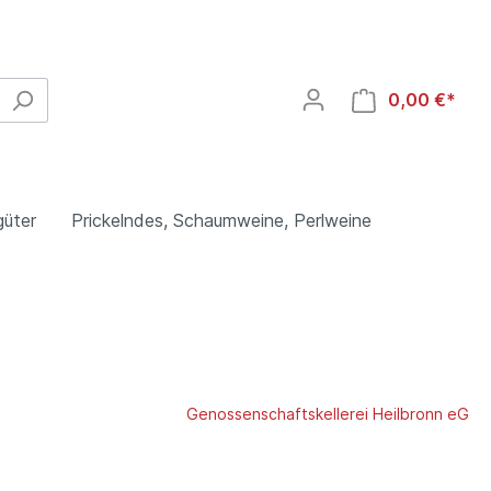
0,00 €*
güter
Prickelndes, Schaumweine, Perlweine
heim,
Spanien
Heuchelberg Weingärtner eG,
Genossenschaftskellerei Heilbronn eG
Schwaigern, Württemberg
Weißwein
Rosé