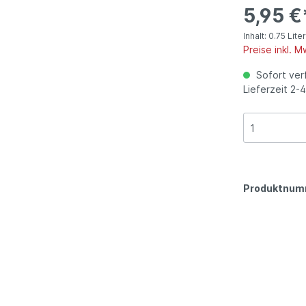
weingut Weinsberg,
Thomas Reinhardt,
5,95 €
enischer Rotwein
Rotwein
mberg
Niederkirchen, Pfalz
Inhalt:
0.75 Lite
Preise inkl. 
ich
Übersee
genossenschaft
Georg Gustav Huff, Nie
Sofort ver
ß-Altenahr e.G. , Ahr
Rheinhessen
Lieferzeit 2-
Produktnum