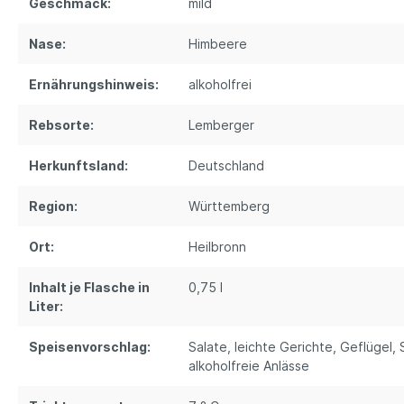
Geschmack:
mild
Nase:
Himbeere
Ernährungshinweis:
alkoholfrei
Rebsorte:
Lemberger
Herkunftsland:
Deutschland
Region:
Württemberg
Ort:
Heilbronn
Inhalt je Flasche in
0,75 l
Liter:
Speisenvorschlag:
Salate, leichte Gerichte, Geflügel
alkoholfreie Anlässe