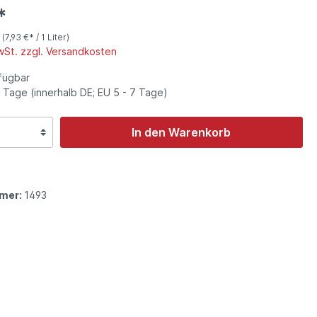
Winzer Sommerach, Franken
*
Rotwein
r
(7,93 €* / 1 Liter)
MwSt. zzgl. Versandkosten
rstein,
Ernst Popp, Iphofen, Franken
fügbar
4 Tage (innerhalb DE; EU 5 - 7 Tage)
In den Warenkorb
mer:
1493