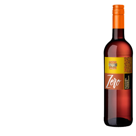
Jesuitenhof, Dirmstein, Pfalz
Staats
Weißwein
Itali
Württe
Portugal
Österre
Thanisch, Lieser, Mosel
Winzer
Weißwein
Mayscho
Rosé
Rotwein
Bischoffinger Winzer,
Kaiserstuhl, Baden