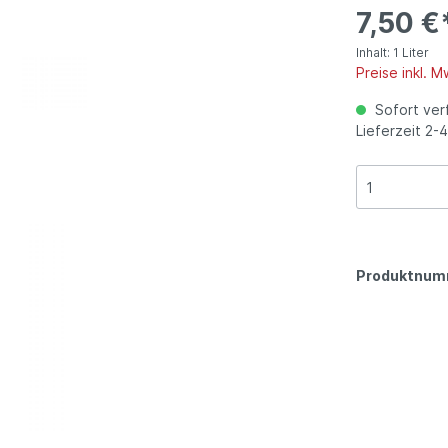
weingut Weinsberg,
Thomas Reinhardt,
7,50 €
enischer Rotwein
Rotwein
mberg
Niederkirchen, Pfalz
Inhalt:
1 Liter
Preise inkl. 
ich
Übersee
genossenschaft
Georg Gustav Huff, Nie
Sofort ver
ß-Altenahr e.G. , Ahr
Rheinhessen
Lieferzeit 2-
Produktnum