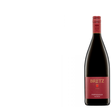
Jesuitenhof, Dirmstein, Pfalz
Staats
Weißwein
Itali
Württe
Portugal
Österre
Thanisch, Lieser, Mosel
Winzer
Weißwein
Mayscho
Rosé
Rotwein
Bischoffinger Winzer,
Kaiserstuhl, Baden