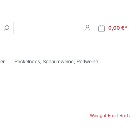
0,00 €*
er
Prickelndes, Schaumweine, Perlweine
heim,
Spanien
Heuchelberg Weingärtner eG,
Weingut Ernst Bretz
Schwaigern, Württemberg
Weißwein
Rosé