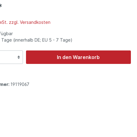
Winzer Sommerach, Franken
*
Rotwein
MwSt. zzgl. Versandkosten
rstein,
Ernst Popp, Iphofen, Franken
fügbar
4 Tage (innerhalb DE; EU 5 - 7 Tage)
In den Warenkorb
mer:
19119067